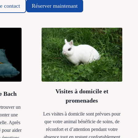
e contact
Réserver maintenant
Visites à domicile et
de Bach
promenades
etrouver un
Les visites à domicile sont prévues pour
monter une
que votre animal bénéficie de soins, de
elle. Après
réconfort et d’attention pendant votre
é pour aider
absence tout en restant confortablement
s émotions.