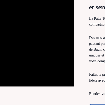
et se
La Patte T
compagnon
Des massag
passant par
de Bach, c
uniques et
votre comp
Faites le 
fidèle ave
Rendez-vou